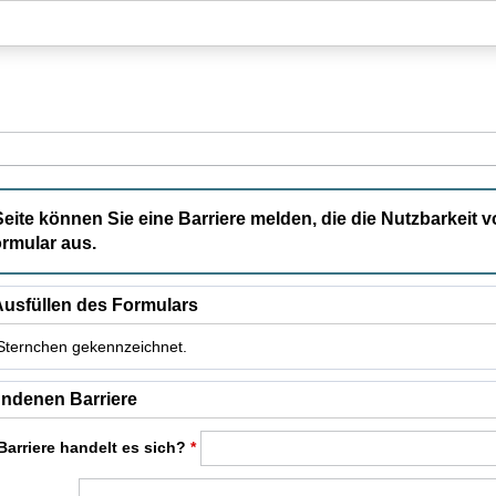
Hauptnavigation
Hauptinhalt
Fußzeile
Seite können Sie eine Barriere melden, die die Nutzbarkeit v
rmular aus.
usfüllen des Formulars
t Sternchen gekennzeichnet.
t Pflichtfelder.
ndenen Barriere
Barriere handelt es sich?
*