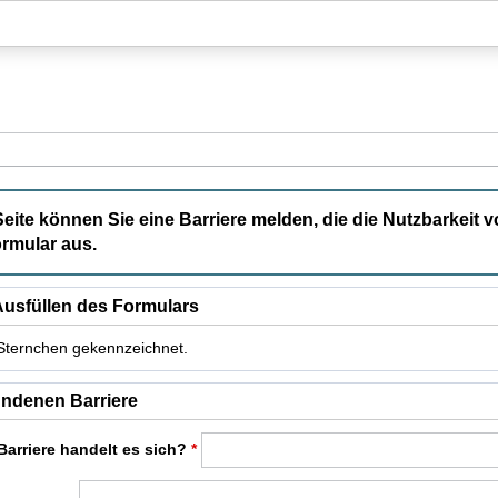
Hauptnavigation
Hauptinhalt
Fußzeile
Seite können Sie eine Barriere melden, die die Nutzbarkeit v
rmular aus.
usfüllen des Formulars
t Sternchen gekennzeichnet.
t Pflichtfelder.
ndenen Barriere
Barriere handelt es sich?
*