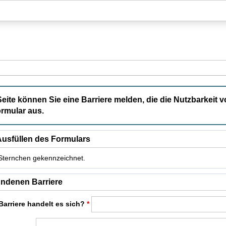
Hauptnavigation
Hauptinhalt
Fußzeile
Seite können Sie eine Barriere melden, die die Nutzbarkeit v
rmular aus.
usfüllen des Formulars
t Sternchen gekennzeichnet.
t Pflichtfelder.
ndenen Barriere
Barriere handelt es sich?
*