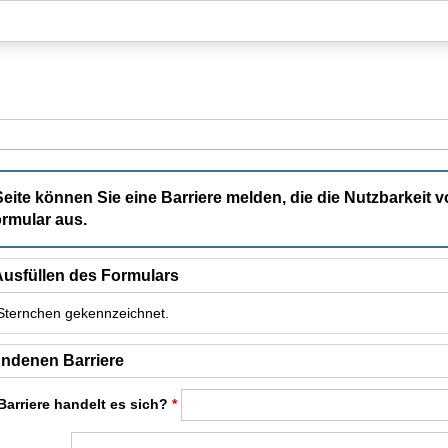
Hauptnavigation
Hauptinhalt
Fußzeile
Seite können Sie eine Barriere melden, die die Nutzbarkeit v
rmular aus.
usfüllen des Formulars
t Sternchen gekennzeichnet.
t Pflichtfelder.
ndenen Barriere
Barriere handelt es sich?
*