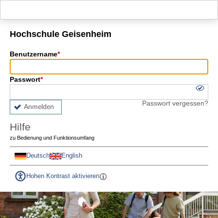
Hauptnavigation
Fußzeile
Hochschule Geisenheim
Benutzername
Passwort
Passwort vergessen?
Anmelden
Hilfe
zu Bedienung und Funktionsumfang
Deutsch
English
Hohen Kontrast aktivieren