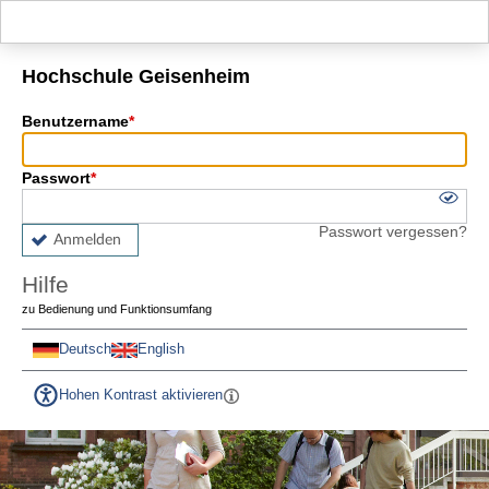
Hauptnavigation
Fußzeile
Hochschule Geisenheim
Benutzername
Passwort
Passwort vergessen?
Anmelden
Hilfe
zu Bedienung und Funktionsumfang
Deutsch
English
Hohen Kontrast aktivieren