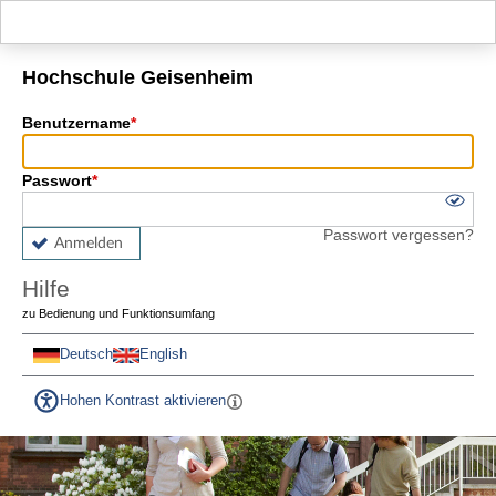
Hauptnavigation
Fußzeile
Hochschule Geisenheim
Benutzername
Passwort
Passwort vergessen?
Anmelden
Hilfe
zu Bedienung und Funktionsumfang
Deutsch
English
Hohen Kontrast aktivieren