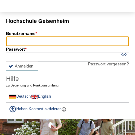
Hauptnavigation
Fußzeile
Hochschule Geisenheim
Benutzername
Passwort
Passwort vergessen?
Anmelden
Hilfe
zu Bedienung und Funktionsumfang
Deutsch
English
Hohen Kontrast aktivieren