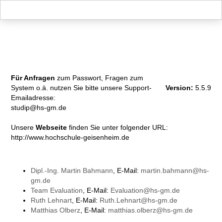
Hauptnavigation
Zweite Navigationsebene
Dritte Navigationsebene
Hauptinhalt
Fußzeile
Impressum
Für Anfragen
zum Passwort, Fragen zum
System o.ä. nutzen Sie bitte unsere Support-
Version:
5.5.9
Emailadresse:
studip@hs-gm.de
Unsere
Webseite
finden Sie unter folgender URL:
http://www.hochschule-geisenheim.de
Dipl.-Ing. Martin Bahmann
, E-Mail:
martin.bahmann@hs-
gm.de
Team Evaluation
, E-Mail:
Evaluation@hs-gm.de
Ruth Lehnart
, E-Mail:
Ruth.Lehnart@hs-gm.de
Matthias Olberz
, E-Mail:
matthias.olberz@hs-gm.de