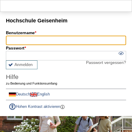
Hauptnavigation
Fußzeile
Hochschule Geisenheim
Benutzername
Passwort
Passwort vergessen?
Anmelden
Hilfe
zu Bedienung und Funktionsumfang
Deutsch
English
Hohen Kontrast aktivieren