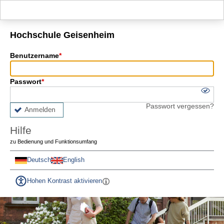
Hauptnavigation
Fußzeile
Hochschule Geisenheim
Benutzername
Passwort
Passwort vergessen?
Anmelden
Hilfe
zu Bedienung und Funktionsumfang
Deutsch
English
Hohen Kontrast aktivieren