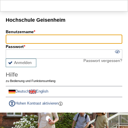
Hauptnavigation
Fußzeile
Hochschule Geisenheim
Benutzername
Passwort
Passwort vergessen?
Anmelden
Hilfe
zu Bedienung und Funktionsumfang
Deutsch
English
Hohen Kontrast aktivieren