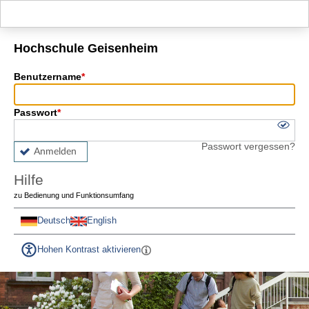
Hauptnavigation
Fußzeile
Hochschule Geisenheim
Benutzername
Passwort
Passwort vergessen?
Anmelden
Hilfe
zu Bedienung und Funktionsumfang
Deutsch
English
Hohen Kontrast aktivieren