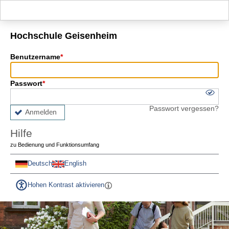
Hauptnavigation
Fußzeile
Hochschule Geisenheim
Benutzername
Passwort
Passwort vergessen?
Anmelden
Hilfe
zu Bedienung und Funktionsumfang
Deutsch
English
Hohen Kontrast aktivieren