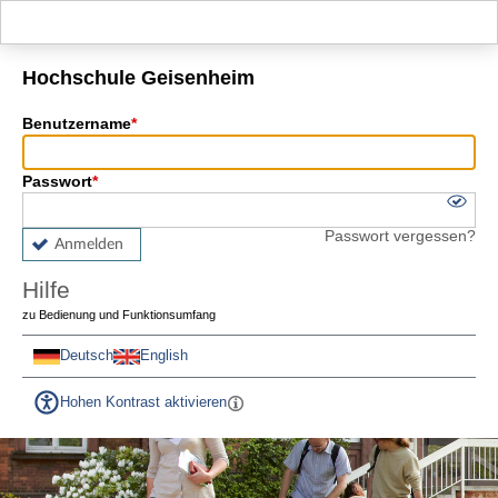
Hauptnavigation
Fußzeile
Hochschule Geisenheim
Benutzername
Passwort
Passwort vergessen?
Anmelden
Hilfe
zu Bedienung und Funktionsumfang
Deutsch
English
Hohen Kontrast aktivieren