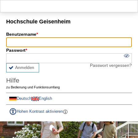
Hauptnavigation
Fußzeile
Hochschule Geisenheim
Benutzername
Passwort
Passwort vergessen?
Anmelden
Hilfe
zu Bedienung und Funktionsumfang
Deutsch
English
Hohen Kontrast aktivieren