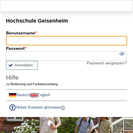
Hauptnavigation
Fußzeile
Hochschule Geisenheim
Benutzername
Passwort
Passwort vergessen?
Anmelden
Hilfe
zu Bedienung und Funktionsumfang
Deutsch
English
Hohen Kontrast aktivieren