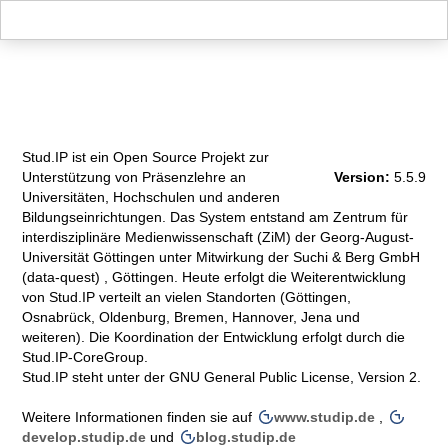
Hauptnavigation
Zweite Navigationsebene
Dritte Navigationsebene
Hauptinhalt
Fußzeile
Impressum
Stud.IP ist ein Open Source Projekt zur
Unterstützung von Präsenzlehre an
Version:
5.5.9
Universitäten, Hochschulen und anderen
Bildungseinrichtungen. Das System entstand am Zentrum für
interdisziplinäre Medienwissenschaft (ZiM) der Georg-August-
Universität Göttingen unter Mitwirkung der Suchi & Berg GmbH
(data-quest) , Göttingen. Heute erfolgt die Weiterentwicklung
von Stud.IP verteilt an vielen Standorten (Göttingen,
Osnabrück, Oldenburg, Bremen, Hannover, Jena und
weiteren). Die Koordination der Entwicklung erfolgt durch die
Stud.IP-CoreGroup.
Stud.IP steht unter der GNU General Public License, Version 2.
Weitere Informationen finden sie auf
www.studip.de
,
develop.studip.de
und
blog.studip.de