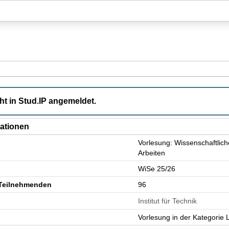
Hauptnavigation
Aktionen
Hauptinhalt
Fußzeile
nschaftliches Arbeiten und Schlüsselqualifikationen:
cht in Stud.IP angemeldet.
mationen
Vorlesung: Wissenschaftlich
Arbeiten
WiSe 25/26
 Teilnehmenden
96
Institut für Technik
Vorlesung in der Kategorie 